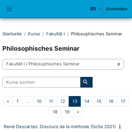
Zum Hauptinhalt
Anmelden
Website-Übersicht
Startseite
Kurse
Fakultät I
Philosophisches Seminar
Philosophisches Seminar
Kursbereiche
Kurse suchen
Kurse suchen
Vorherige Seite
Seite 1
Seite 10
Seite 11
Seite 12
Seite 13
Seite 14
Seite 15
Seite 16
Sei
«
1
…
10
11
12
13
14
15
16
17
Seite 18
Seite 19
Nächste Seite
18
19
»
René Descartes: Discours de la méthode (SoSe 2021)