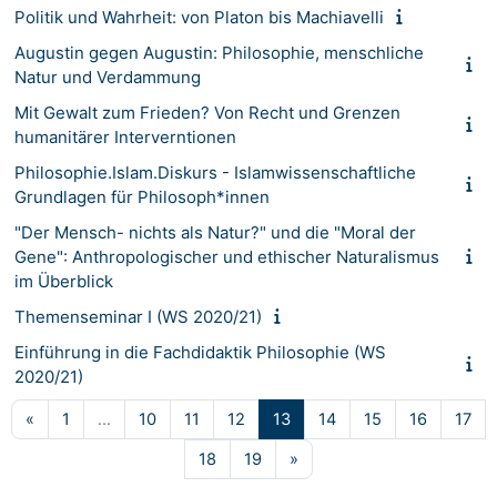
Politik und Wahrheit: von Platon bis Machiavelli
Augustin gegen Augustin: Philosophie, menschliche
Natur und Verdammung
Mit Gewalt zum Frieden? Von Recht und Grenzen
humanitärer Interverntionen
Philosophie.Islam.Diskurs - Islamwissenschaftliche
Grundlagen für Philosoph*innen
"Der Mensch- nichts als Natur?" und die "Moral der
Gene": Anthropologischer und ethischer Naturalismus
im Überblick
Themenseminar I (WS 2020/21)
Einführung in die Fachdidaktik Philosophie (WS
2020/21)
Vorherige Seite
Seite 1
Seite 10
Seite 11
Seite 12
Seite 13
Seite 14
Seite 15
Seite 16
Sei
«
1
…
10
11
12
13
14
15
16
17
Seite 18
Seite 19
Nächste Seite
18
19
»