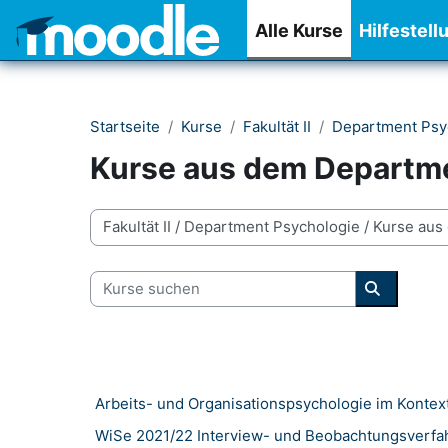
Zum Hauptinhalt
Alle Kurse
Hilfestell
Startseite
Kurse
Fakultät II
Department Psy
Kurse aus dem Departmen
Kursbereiche
Kurse suchen
Kurse su
Arbeits- und Organisationspsychologie im Kontext
WiSe 2021/22 Interview- und Beobachtungsverfah