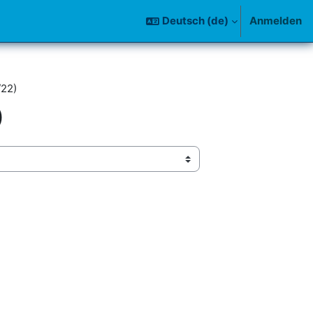
Deutsch ‎(de)‎
Anmelden
/22)
)