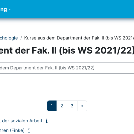
ung
chologie
Kurse aus dem Department der Fak. II (bis WS 2021
t der Fak. II (bis WS 2021/22
chen
Seite 1
Seite 2
Seite 3
Nächste Seite
1
2
3
»
 der sozialen Arbeit
ren (Finke)