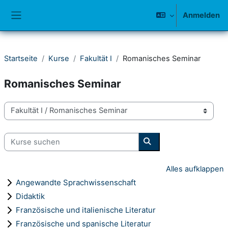
Zum Hauptinhalt
Anmelden
Website-Übersicht
Startseite
Kurse
Fakultät I
Romanisches Seminar
Romanisches Seminar
Kursbereiche
Kurse suchen
Kurse suchen
Alles aufklappen
Angewandte Sprachwissenschaft
Didaktik
Französische und italienische Literatur
Französische und spanische Literatur