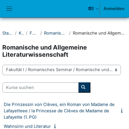
Zum Hauptinhalt
Anmelden
Website-Übersicht
Startseite
Kurse
Fakultät I
Romanisches Seminar
Romanische und Allgemeine Literaturwissenschaft
Romanische und Allgemeine
Literaturwissenschaft
Kursbereiche
Kurse suchen
Kurse suchen
Die Prinzessin von Clèves, ein Roman von Madame de
Lafayetteee / la Princesse de Clèves de Madame de
Lafayette (1. PG)
Wahnsinn und Literatur