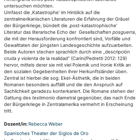
untersuchen möchten.
Umfasst die ‚Katastrophe‘ im Hinblick auf die
zentralmerikanischen Literaturen die Erfahrung der Gräuel
der Bürgerkriege, bündelt die ‚post-katastrophische‘
Literatur das literarische Echo der Gesellschaften
posguerra
,
die mit der Herausforderung konfrontiert sind, Vorfälle und
Gewalttaten der jüngsten Landesgeschichte aufzuarbeiten.
Beide Autoren stechen sprachlich durch eine „descripción
cruda y violenta de la realidad“ (Carini/Pedretti 2012: 129)
hervor, mittels derer sie mit viel Polemik und Ironie Kritik an
den sozialen Gegebenheiten ihrer Herkunftsländer üben.
Zentral ist hierbei die sog. Ekel-Ästhetik, die in beiden
Romanen besonders auffällt und die den Anspruch auf
Sachlichkeit geradezu konterkariert. Die Romane stehen der
Gattung des
testimonio
diametral gegenüber, das nach Ende
der Bürgerkriege in Zentralamerika vermehrt in Erscheinung
tritt.
Dozent/in:
Rebecca Weber
Spanisches Theater der Siglos de Oro