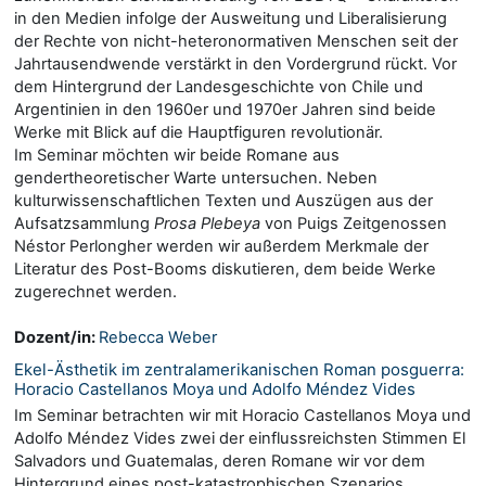
in den Medien infolge der Ausweitung und Liberalisierung
der Rechte von nicht-heteronormativen Menschen seit der
Jahrtausendwende verstärkt in den Vordergrund rückt. Vor
dem Hintergrund der Landesgeschichte von Chile und
Argentinien in den 1960er und 1970er Jahren sind beide
Werke mit Blick auf die Hauptfiguren revolutionär.
Im Seminar möchten wir beide Romane aus
gendertheoretischer Warte untersuchen. Neben
kulturwissenschaftlichen Texten und Auszügen aus der
Aufsatzsammlung
Prosa Plebeya
von Puigs Zeitgenossen
Néstor Perlongher werden wir außerdem Merkmale der
Literatur des Post-Booms diskutieren, dem beide Werke
zugerechnet werden.
Dozent/in:
Rebecca Weber
Ekel-Ästhetik im zentralamerikanischen Roman posguerra:
Horacio Castellanos Moya und Adolfo Méndez Vides
Im Seminar betrachten wir mit Horacio Castellanos Moya und
Adolfo Méndez Vides zwei der einflussreichsten Stimmen El
Salvadors und Guatemalas, deren Romane wir vor dem
Hintergrund eines post-katastrophischen Szenarios