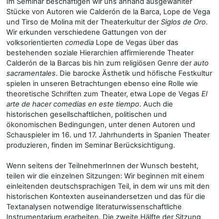
Im Seminar beschäftigen wir uns anhand ausgewählter
Stücke von Autoren wie Calderón de la Barca, Lope de Vega
und Tirso de Molina mit der Theaterkultur der
Siglos de Oro
.
Wir erkunden verschiedene Gattungen von der
volksorientierten
comedia
Lope de Vegas über das
bestehenden soziale Hierarchien affirmierende Theater
Calderón de la Barcas bis hin zum religiösen Genre der
auto
sacramentales
. Die barocke Ästhetik und höfische Festkultur
spielen in unseren Betrachtungen ebenso eine Rolle wie
theoretische Schriften zum Theater, etwa Lope de Vegas
El
arte de hacer comedias en este tiempo
. Auch die
historischen gesellschaftlichen, politischen und
ökonomischen Bedingungen, unter denen Autoren und
Schauspieler im 16. und 17. Jahrhunderts in Spanien Theater
produzieren, finden im Seminar Berücksichtigung.
Wenn seitens der TeilnehmerInnen der Wunsch besteht,
teilen wir die einzelnen Sitzungen: Wir beginnen mit einem
einleitenden deutschsprachigen Teil, in dem wir uns mit den
historischen Kontexten auseinandersetzen und das für die
Textanalysen notwendige literaturwissenschaftliche
Instrumentarium erarbeiten. Die zweite Hälfte der Sitzung