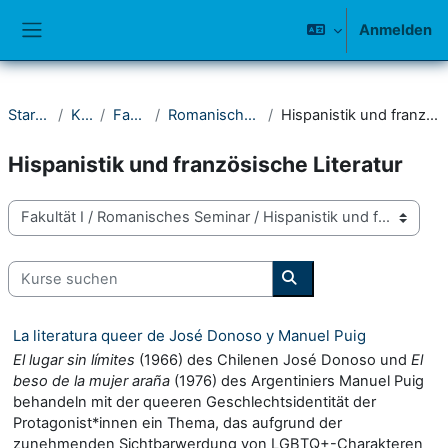
Zum Hauptinhalt
Anmelden
Website-Übersicht
Startseite
Kurse
Fakultät I
Romanisches Seminar
Hispanistik und französische Literatur
Hispanistik und französische Literatur
Kursbereiche
Kurse suchen
Kurse suchen
La literatura queer de José Donoso y Manuel Puig
El lugar sin límites
(1966)
des Chilenen José Donoso und
El
beso de la mujer araña
(1976) des Argentiniers Manuel Puig
behandeln mit der queeren Geschlechtsidentität der
Protagonist*innen ein Thema, das aufgrund der
zunehmenden Sichtbarwerdung von LGBTQ+-Charakteren