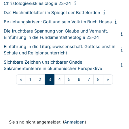
Christologie/Ekklesiologie 23-24
Das Hochmittelalter im Spiegel der Bettelorden
Beziehungskrisen: Gott und sein Volk im Buch Hosea
Die fruchtbare Spannung von Glaube und Vernunft.
Einführung in die Fundamentaltheologie 23-24
Einführung in die Liturgiewissenschaft: Gottesdienst in
Schule und Religionsunterricht
Sichtbare Zeichen unsichtbarer Gnade.
Sakramentenlehre in ökumenischer Perspektive
Vorherige Seite
Seite 1
Seite 2
Seite 3
Seite 4
Seite 5
Seite 6
Seite 7
Seite 8
Nächste S
«
1
2
3
4
5
6
7
8
»
Sie sind nicht angemeldet. (
Anmelden
)