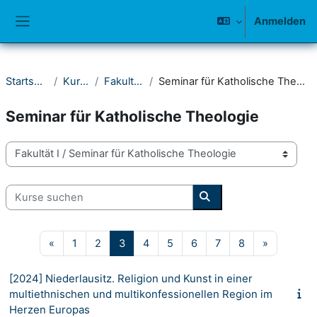
Zum Hauptinhalt
Anmelden
Website-Übersicht
Startseite
Kurse
Fakultät I
Seminar für Katholische Theologie
Seminar für Katholische Theologie
Kursbereiche
Kurse suchen
Kurse suchen
Vorherige Seite
Seite 1
Seite 2
Seite 3
Seite 4
Seite 5
Seite 6
Seite 7
Seite 8
Nächste S
«
1
2
3
4
5
6
7
8
»
[2024] Niederlausitz. Religion und Kunst in einer
multiethnischen und multikonfessionellen Region im
Herzen Europas