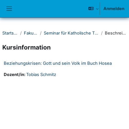
Zum Hauptinhalt
Anmelden
Website-Übersicht
Startseite
Fakultät I
Seminar für Katholische Theologie
Beschreibung
Kursinformation
Beziehungskrisen: Gott und sein Volk im Buch Hosea
Dozent/in:
Tobias Schmitz