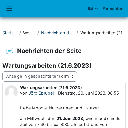
Zum Hauptinhalt
Anmelden
Website-Übersicht
Startseite
Website
Nachrichten der Seite
Wartungsarbeiten (21.6.2023)
Nachrichten der Seite
Wartungsarbeiten (21.6.2023)
Anzeigemodus
Wartungsarbeiten (21.6.2023)
Anzahl Antworten: 0
von
Jörg Sprügel
-
Dienstag, 20. Juni 2023, 08:55
Liebe Moodle-Nutzerinnen und -Nutzer,
am Mittwoch, den
21. Juni 2023
, wird moodle in der
Zeit von 7:30 bis ca. 8:30 Uhr auf Grund von