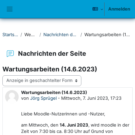
Zum Hauptinhalt
Anmelden
Website-Übersicht
Startseite
Website
Nachrichten der Seite
Wartungsarbeiten (14.6.2023)
Nachrichten der Seite
Wartungsarbeiten (14.6.2023)
Anzeigemodus
Wartungsarbeiten (14.6.2023)
Anzahl Antworten: 0
von
Jörg Sprügel
-
Mittwoch, 7. Juni 2023, 17:23
Liebe Moodle-Nutzerinnen und -Nutzer,
am Mittwoch, den
14. Juni 2023
, wird moodle in der
Zeit von 7:30 bis ca. 8:30 Uhr auf Grund von