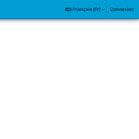
Français ‎(fr)‎
Connexion