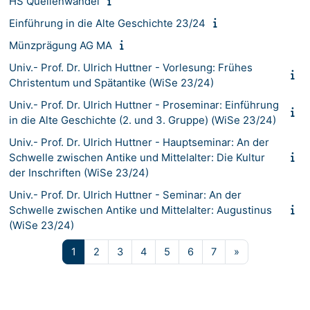
HS Quellenwandel
Einführung in die Alte Geschichte 23/24
Münzprägung AG MA
Univ.- Prof. Dr. Ulrich Huttner - Vorlesung: Frühes
Christentum und Spätantike (WiSe 23/24)
Univ.- Prof. Dr. Ulrich Huttner - Proseminar: Einführung
in die Alte Geschichte (2. und 3. Gruppe) (WiSe 23/24)
Univ.- Prof. Dr. Ulrich Huttner - Hauptseminar: An der
Schwelle zwischen Antike und Mittelalter: Die Kultur
der Inschriften (WiSe 23/24)
Univ.- Prof. Dr. Ulrich Huttner - Seminar: An der
Schwelle zwischen Antike und Mittelalter: Augustinus
(WiSe 23/24)
Seite 1
Seite 2
Seite 3
Seite 4
Seite 5
Seite 6
Seite 7
Nächste Seite
1
2
3
4
5
6
7
»