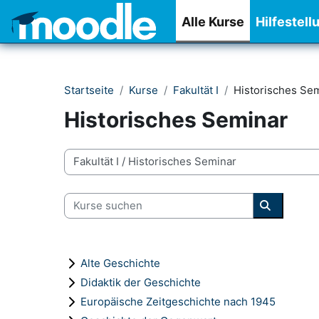
Zum Hauptinhalt
Alle Kurse
Hilfestell
Startseite
Kurse
Fakultät I
Historisches Se
Historisches Seminar
Kursbereiche
Kurse suchen
Kurse su
Alte Geschichte
Didaktik der Geschichte
Europäische Zeitgeschichte nach 1945