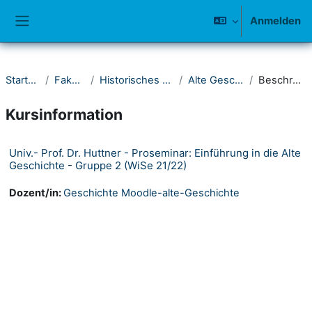
Zum Hauptinhalt
Anmelden
Website-Übersicht
Startseite
Fakultät I
Historisches Seminar
Alte Geschichte
Beschreibung
Kursinformation
Univ.- Prof. Dr. Huttner - Proseminar: Einführung in die Alte
Geschichte - Gruppe 2 (WiSe 21/22)
Dozent/in:
Geschichte Moodle-alte-Geschichte