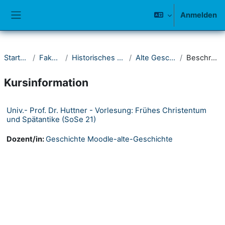
Zum Hauptinhalt
Anmelden
Website-Übersicht
Startseite
Fakultät I
Historisches Seminar
Alte Geschichte
Beschreibung
Kursinformation
Univ.- Prof. Dr. Huttner - Vorlesung: Frühes Christentum
und Spätantike (SoSe 21)
Dozent/in:
Geschichte Moodle-alte-Geschichte