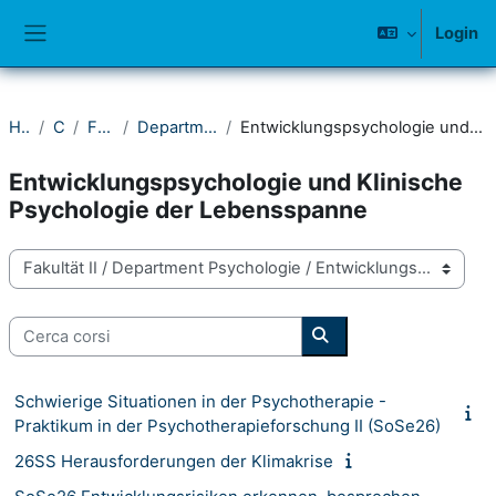
Vai al contenuto principale
Login
Pannello laterale
Home
Corsi
Fakultät II
Department Psychologie
Entwicklungspsychologie und Klinische Psychologie der Lebensspanne
Entwicklungspsychologie und Klinische
Psychologie der Lebensspanne
Categorie di corso
Cerca corsi
Cerca corsi
Schwierige Situationen in der Psychotherapie -
Praktikum in der Psychotherapieforschung II (SoSe26)
26SS Herausforderungen der Klimakrise