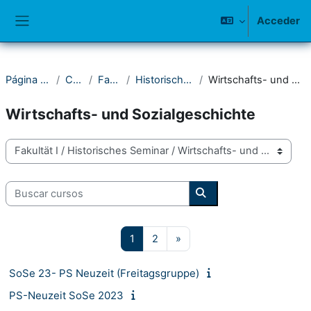
Salta al contenido principal
Acceder
Panel lateral
Página Principal
Cursos
Fakultät I
Historisches Seminar
Wirtschafts- und Sozialgeschichte
Wirtschafts- und Sozialgeschichte
Categorías
Buscar cursos
Buscar cursos
Página 1
Página 2
Siguiente página
1
2
»
SoSe 23- PS Neuzeit (Freitagsgruppe)
PS-Neuzeit SoSe 2023