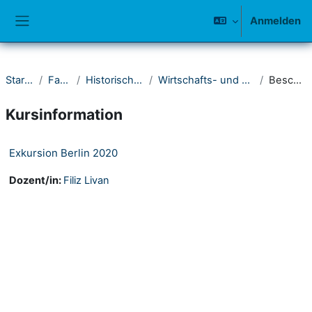
Zum Hauptinhalt
Anmelden
Website-Übersicht
Startseite
Fakultät I
Historisches Seminar
Wirtschafts- und Sozialgeschichte
Beschreibung
Kursinformation
Exkursion Berlin 2020
Dozent/in:
Filiz Livan