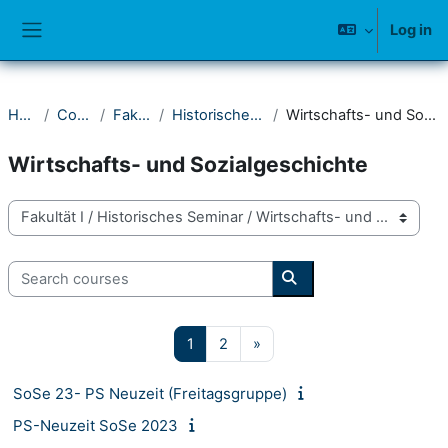
Skip to main content
Log in
Side panel
Home
Courses
Fakultät I
Historisches Seminar
Wirtschafts- und Sozialgeschichte
Wirtschafts- und Sozialgeschichte
Course categories
Search courses
Search courses
Page 1
Page 2
Next page
1
2
»
SoSe 23- PS Neuzeit (Freitagsgruppe)
PS-Neuzeit SoSe 2023