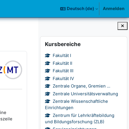
Deutsch ‎(de)‎
Anmelden
Blöcke
Kursbereiche überspringen
Kursbereiche
Fakultät I
Fakultät II
Fakultät III
Fakultät IV
Zentrale Organe, Gremien ...
Zentrale Universitätsverwaltung
Zentrale Wissenschaftliche
Einrichtungen
Eine
Zentrum für Lehrkräftebildung
szeile
und Bildungsforschung (ZLB)