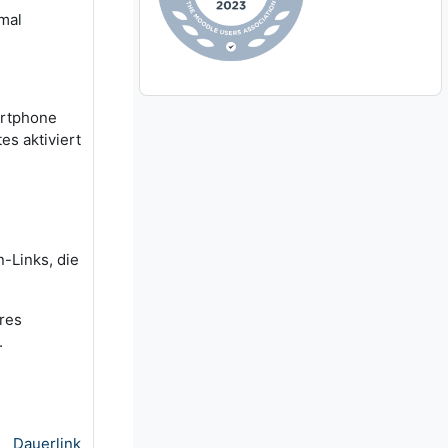
imal
artphone
es aktiviert
n-Links, die
res
.
Dauerlink