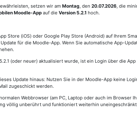
gewährleisten, setzen wir am
Montag
, den
20.07.2026
, die min
bilen Moodle-App
auf die
Version 5.2.1
hoch.
n App Store (iOS) oder Google Play Store (Android) auf Ihrem Sm
te Update für die Moodle-App. Wenn Sie automatische App-Updat
chehen.
.2.1 (oder neuer) aktualisiert wurde, ist ein Login über die App
 dieses Update hinaus: Nutzen Sie in der Moodle-App keine Logi
Mail zugeschickt werden.
 normalen Webbrowser (am PC, Laptop oder auch im Browser Ih
g völlig unberührt und funktioniert weiterhin uneingeschränkt