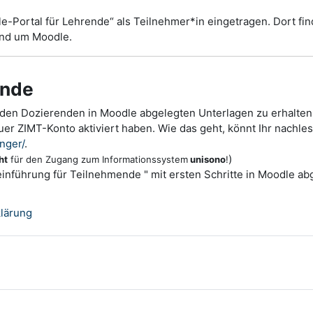
le-Portal für Lehrende“ als Teilnehmer*in eingetragen. Dort fi
rund um Moodle.
ende
n den Dozierenden in Moodle abgelegten Unterlagen zu erhalten,
er ZIMT-Konto aktiviert haben. Wie das geht, könnt Ihr nachle
nger/
.
)
ht
für den Zugang zum Informationssystem
unisono
!
einführung für Teilnehmende " mit ersten Schritte in Moodle ab
Textseite
lärung