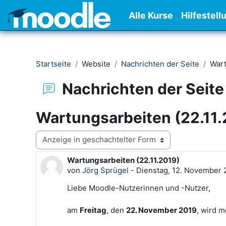
Zum Hauptinhalt
Alle Kurse
Hilfestell
Startseite
Website
Nachrichten der Seite
Wart
Nachrichten der Seite
Wartungsarbeiten (22.11
Anzeigemodus
Wartungsarbeiten (22.11.2019)
Anzahl Antworten: 0
von
Jörg Sprügel
-
Dienstag, 12. November 
Liebe Moodle-Nutzerinnen und -Nutzer,
am
Freitag
, den
22
. November 2019
, wird m