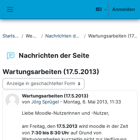
Zum Hauptinhalt
Anmelden
Website-Übersicht
Startseite
Website
Nachrichten der Seite
Wartungsarbeiten (17.5.2013)
Nachrichten der Seite
Wartungsarbeiten (17.5.2013)
Anzeigemodus
Wartungsarbeiten (17.5.2013)
Anzahl Antworten: 0
von
Jörg Sprügel
-
Montag, 6. Mai 2013, 11:33
Liebe Moodle-Nutzerinnen und -Nutzer,
am Freitag, den
17.5.2013
wird moodle in der Zeit
von
7:30 bis 8:30 Uh
r auf Grund von
Wartungsarbeiten
kurzzeitig
nicht zur Verfügung