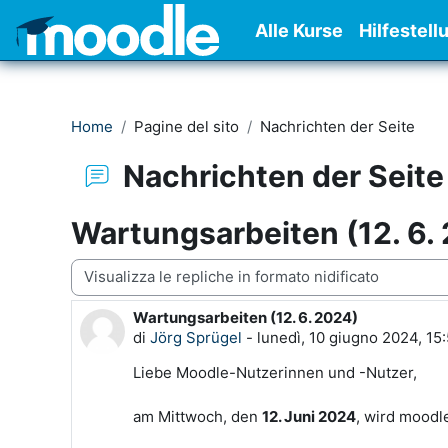
Vai al contenuto principale
Alle Kurse
Hilfestell
Home
Pagine del sito
Nachrichten der Seite
Nachrichten der Seite
Wartungsarbeiten (12. 6.
Modalità visualizzazione
Wartungsarbeiten (12. 6. 2024)
Numero di risposte: 0
di
Jörg Sprügel
-
lunedì, 10 giugno 2024, 15
Liebe Moodle-Nutzerinnen und -Nutzer,
am Mittwoch, den
12. Juni 2024
, wird moodl