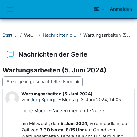
Zum Hauptinhalt
Anmelden
Website-Übersicht
Startseite
Website
Nachrichten der Seite
Wartungsarbeiten (5. Juni 2024)
Nachrichten der Seite
Wartungsarbeiten (5. Juni 2024)
Anzeigemodus
Wartungsarbeiten (5. Juni 2024)
Anzahl Antworten: 0
von
Jörg Sprügel
-
Montag, 3. Juni 2024, 14:05
Liebe Moodle-Nutzerinnen und -Nutzer,
am Mittwoch, den
5. Juni 2024
, wird moodle in der
Zeit von
7:30 bis ca. 8:15 Uhr
auf Grund von
Wartungsarbeiten zeitweise nicht zur Verfügung