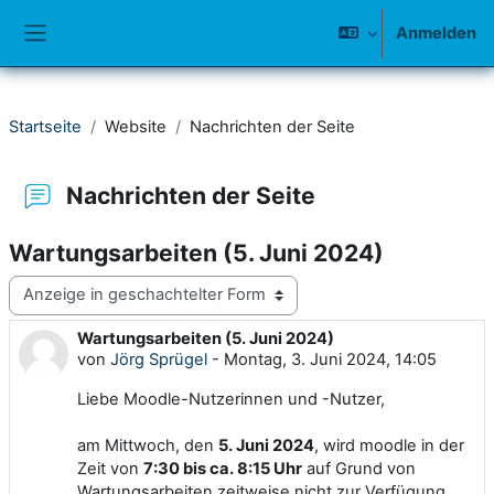
Zum Hauptinhalt
Anmelden
Website-Übersicht
Startseite
Website
Nachrichten der Seite
Nachrichten der Seite
Wartungsarbeiten (5. Juni 2024)
Anzeigemodus
Wartungsarbeiten (5. Juni 2024)
Anzahl Antworten: 0
von
Jörg Sprügel
-
Montag, 3. Juni 2024, 14:05
Liebe Moodle-Nutzerinnen und -Nutzer,
am Mittwoch, den
5. Juni 2024
, wird moodle in der
Zeit von
7:30 bis ca. 8:15 Uhr
auf Grund von
Wartungsarbeiten zeitweise nicht zur Verfügung