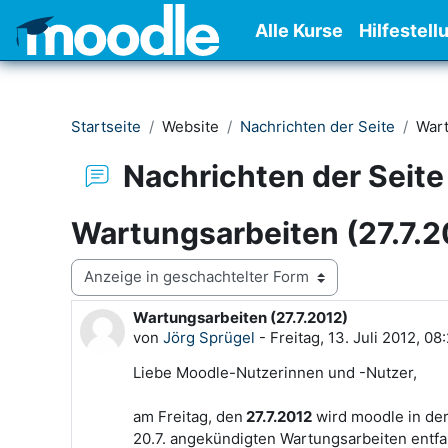
Zum Hauptinhalt
Alle Kurse
Hilfestell
Startseite
Website
Nachrichten der Seite
Wart
Nachrichten der Seite
Wartungsarbeiten (27.7.2
Anzeigemodus
Wartungsarbeiten (27.7.2012)
Anzahl Antworten: 0
von
Jörg Sprügel
-
Freitag, 13. Juli 2012, 08
Liebe Moodle-Nutzerinnen und -Nutzer,
am Freitag, den
27.7.2012
wird moodle in der
20.7. angekündigten Wartungsarbeiten entfal