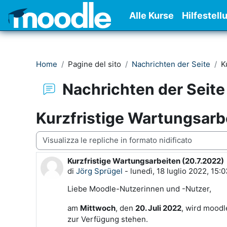
Vai al contenuto principale
Alle Kurse
Hilfestell
Home
Pagine del sito
Nachrichten der Seite
K
Nachrichten der Seite
Kurzfristige Wartungsarb
Modalità visualizzazione
Kurzfristige Wartungsarbeiten (20.7.2022)
Numero di risposte: 0
di
Jörg Sprügel
-
lunedì, 18 luglio 2022, 15:
Liebe Moodle-Nutzerinnen und -Nutzer,
am
Mittwoch
, den
20. Juli 2022
, wird moodl
zur Verfügung stehen.