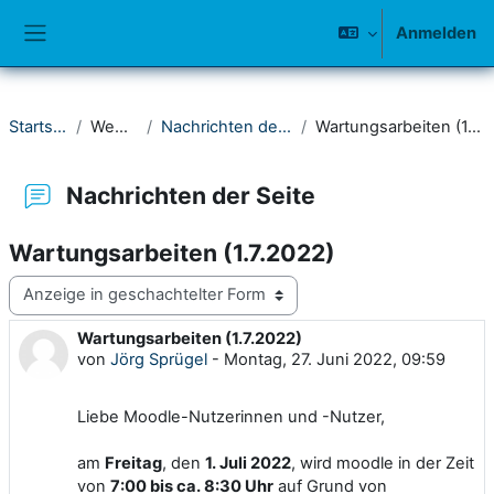
Zum Hauptinhalt
Anmelden
Website-Übersicht
Startseite
Website
Nachrichten der Seite
Wartungsarbeiten (1.7.2022)
Nachrichten der Seite
Wartungsarbeiten (1.7.2022)
Anzeigemodus
Wartungsarbeiten (1.7.2022)
Anzahl Antworten: 0
von
Jörg Sprügel
-
Montag, 27. Juni 2022, 09:59
Liebe Moodle-Nutzerinnen und -Nutzer,
am
Freitag
, den
1. Juli 2022
, wird moodle in der Zeit
von
7:00 bis ca. 8:30 Uhr
auf Grund von