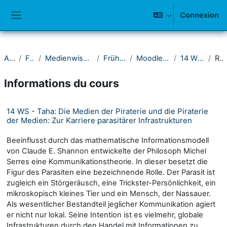
Passer au contenu principal
Connexion
Panneau latéral
Accueil
Fakultät I
Medienwissenschaftliches Seminar
Frühere Semester
Moodle-Kurse 2011-2015
14 Wintersemester
Résumé
Informations du cours
14 WS - Taha: Die Medien der Piraterie und die Piraterie
der Medien: Zur Karriere parasitärer Infrastrukturen
Beeinflusst durch das mathematische Informationsmodell
von Claude E. Shannon entwickelte der Philosoph Michel
Serres eine Kommunikationstheorie. In dieser besetzt die
Figur des Parasiten eine bezeichnende Rolle. Der Parasit ist
zugleich ein Störgeräusch, eine Trickster-Persönlichkeit, ein
mikroskopisch kleines Tier und ein Mensch, der Nassauer.
Als wesentlicher Bestandteil jeglicher Kommunikation agiert
er nicht nur lokal. Seine Intention ist es vielmehr, globale
Infrastrukturen durch den Handel mit Informationen zu