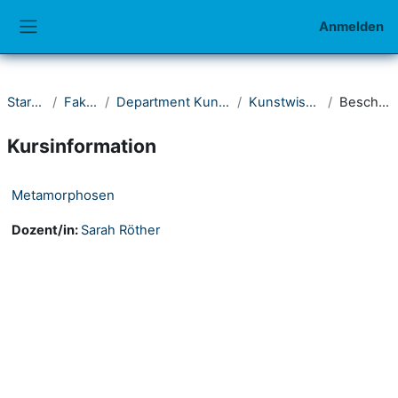
Zum Hauptinhalt
Anmelden
Website-Übersicht
Startseite
Fakultät II
Department Kunst und Musik
Kunstwissenschaft
Beschreibung
Kursinformation
Metamorphosen
Dozent/in:
Sarah Röther