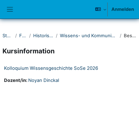
Zum Hauptinhalt
Anmelden
Website-Übersicht
Startseite
Fakultät I
Historisches Seminar
Wissens- und Kommunikationsgeschichte der Moderne
Beschreibung
Kursinformation
Kolloquium Wissensgeschichte SoSe 2026
Dozent/in:
Noyan Dinckal