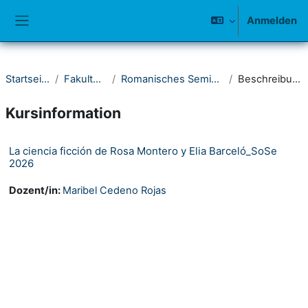
Zum Hauptinhalt
Anmelden
Website-Übersicht
Startseite
Fakultät I
Romanisches Seminar
Beschreibung
Kursinformation
La ciencia ficción de Rosa Montero y Elia Barceló_SoSe
2026
Dozent/in:
Maribel Cedeno Rojas