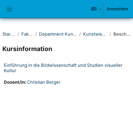
Zum Hauptinhalt
Anmelden
Website-Übersicht
Startseite
Fakultät II
Department Kunst und Musik
Kunstwissenschaft
Beschreibung
Kursinformation
Einführung in die Bildwissenschaft und Studien visueller
Kultur
Dozent/in:
Christian Berger