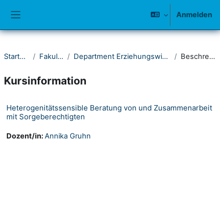
Zum Hauptinhalt
Anmelden
Website-Übersicht
Startseite
Fakultät II
Department Erziehungswissenschaft
Beschreibung
Kursinformation
Heterogenitätssensible Beratung von und Zusammenarbeit
mit Sorgeberechtigten
Dozent/in:
Annika Gruhn