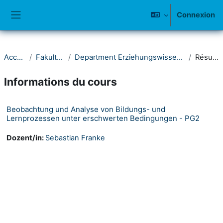
Passer au contenu principal
Connexion
Panneau latéral
Accueil
Fakultät II
Department Erziehungswissenschaft
Résumé
Informations du cours
Beobachtung und Analyse von Bildungs- und
Lernprozessen unter erschwerten Bedingungen - PG2
Dozent/in:
Sebastian Franke