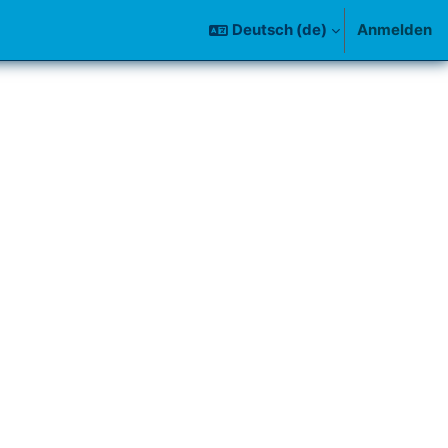
Deutsch ‎(de)‎
Anmelden