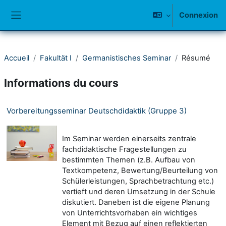
Passer au contenu principal
Connexion
Panneau latéral
Accueil
Fakultät I
Germanistisches Seminar
Résumé
Informations du cours
Vorbereitungsseminar Deutschdidaktik (Gruppe 3)
Im Seminar werden einerseits zentrale
fachdidaktische Fragestellungen zu
bestimmten Themen (z.B. Aufbau von
Textkompetenz, Bewertung/Beurteilung von
Schülerleistungen, Sprachbetrachtung etc.)
vertieft und deren Umsetzung in der Schule
diskutiert. Daneben ist die eigene Planung
von Unterrichtsvorhaben ein wichtiges
Element mit Bezug auf einen reflektierten