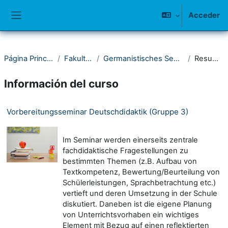
Salta al contenido principal
Acceder
Panel lateral
Página Principal
Fakultät I
Germanistisches Seminar
Resumen
Información del curso
Vorbereitungsseminar Deutschdidaktik (Gruppe 3)
Im Seminar werden einerseits zentrale
fachdidaktische Fragestellungen zu
bestimmten Themen (z.B. Aufbau von
Textkompetenz, Bewertung/Beurteilung von
Schülerleistungen, Sprachbetrachtung etc.)
vertieft und deren Umsetzung in der Schule
diskutiert. Daneben ist die eigene Planung
von Unterrichtsvorhaben ein wichtiges
Element mit Bezug auf einen reflektierten