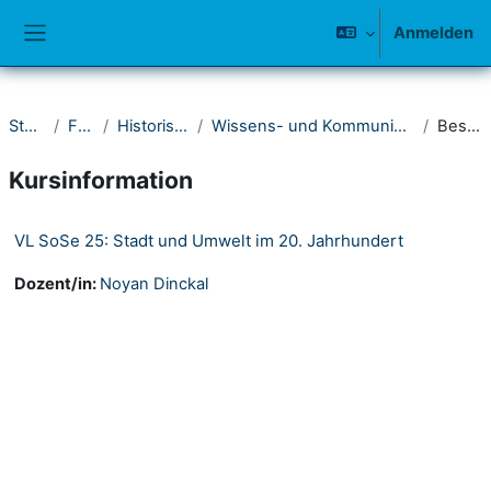
Zum Hauptinhalt
Anmelden
Website-Übersicht
Startseite
Fakultät I
Historisches Seminar
Wissens- und Kommunikationsgeschichte der Moderne
Beschreibung
Kursinformation
VL SoSe 25: Stadt und Umwelt im 20. Jahrhundert
Dozent/in:
Noyan Dinckal