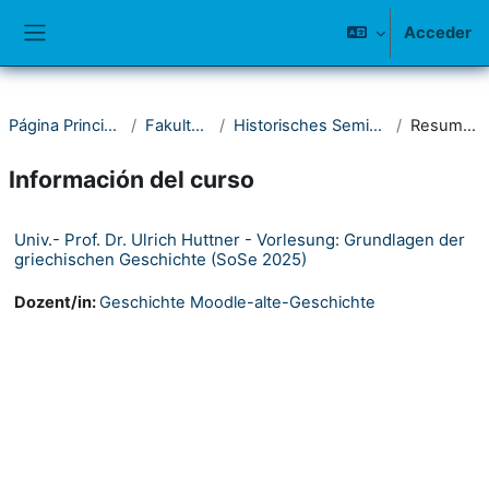
Salta al contenido principal
Acceder
Panel lateral
Página Principal
Fakultät I
Historisches Seminar
Resumen
Información del curso
Univ.- Prof. Dr. Ulrich Huttner - Vorlesung: Grundlagen der
griechischen Geschichte (SoSe 2025)
Dozent/in:
Geschichte Moodle-alte-Geschichte