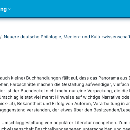
ung
Neuere deutsche Philologie, Medien- und Kulturwissenschaf
uch kleine) Buchhandlungen fällt auf, dass das Panorama aus Bü
her, Farbschnitte machen die Gestaltung aufwendiger, vielfach 
ier ist der Buchdeckel nicht mehr nur eine Verpackung, die die
chlag leistet viel mehr: Hinweise auf wichtige Narrative ode
ick-Lit), Bekanntheit und Erfolg von Autoren, Verarbeitung in
gegenstand verstanden, der etwas über den Besitzenden/Lesen
Umschlaggestaltung von populärer Literatur nachgehen. Zum ei
uchwissenschaft Beschreibungsebenen unterscheiden und geeig