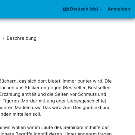
Deutsch ‎(de)‎
Anmelden
t
Beschreibung
chern, das sich dort bietet, immer bunter wird. Die
lachen uns Sticker entgegen (Bestseller, Bestseller-
 Erzählung enthält und die Seiten vor Schmutz und
r Figuren (Mordermittlung oder Liebesgeschichte),
 anderen Medien usw. Das wird zum Designobjekt und
den mitteilen soll.
nen wollen wir im Laufe des Seminars mithilfe der
nete Begriffe identifizieren. Unter anderem fragen