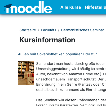
Zum Hauptinhalt
Alle Kurse
Hilfestell
Startseite
Fakultät I
Germanistisches Seminar
Kursinformation
Außen hui! Coverästhetiken populärer Literatur
Schlendert man heute durch große (oder a
Umschlaggestaltung wird häufig farbenfro
Autor, bekannt von Amazon Prime etc.). H
unsachgemäßem Transport schützt. Der Ums
Einordnung in ein Genre (Fantasy oder Ch
deshalb auch zunehmend als Einrichtungs
Das Seminar will diesen Phänomenen der 
Forschung zu Paratexten, Semiotik und B