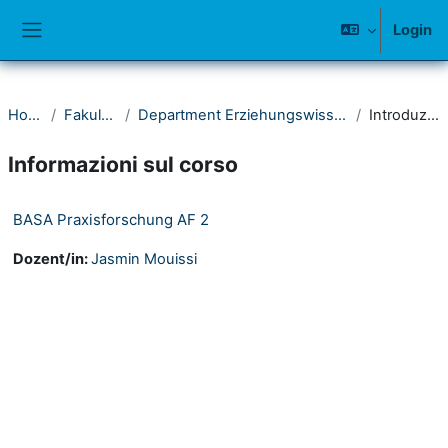
Vai al contenuto principale
Login
Pannello laterale
Home
Fakultät II
Department Erziehungswissenschaft
Introduzione
Informazioni sul corso
BASA Praxisforschung AF 2
Dozent/in:
Jasmin Mouissi