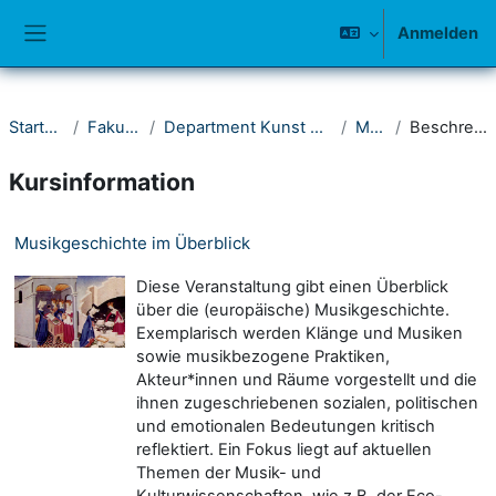
Zum Hauptinhalt
Anmelden
Website-Übersicht
Startseite
Fakultät II
Department Kunst und Musik
Musik
Beschreibung
Kursinformation
Musikgeschichte im Überblick
Diese Veranstaltung gibt einen Überblick
über die (europäische) Musikgeschichte.
Exemplarisch werden Klänge und Musiken
sowie musikbezogene Praktiken,
Akteur*innen und Räume vorgestellt und die
ihnen zugeschriebenen sozialen, politischen
und emotionalen Bedeutungen kritisch
reflektiert. Ein Fokus liegt auf aktuellen
Themen der Musik- und
Kulturwissenschaften, wie z.B. der Eco-