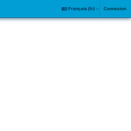
Français ‎(fr)‎
Connexion