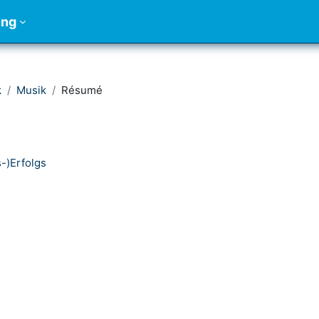
ung
k
Musik
Résumé
-)Erfolgs