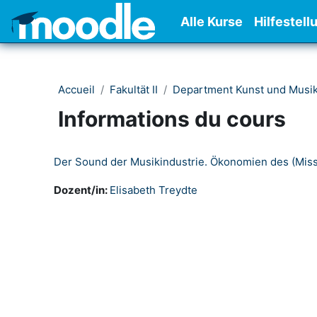
Passer au contenu principal
Alle Kurse
Hilfestell
Accueil
Fakultät II
Department Kunst und Musi
Informations du cours
Der Sound der Musikindustrie. Ökonomien des (Miss
Dozent/in:
Elisabeth Treydte