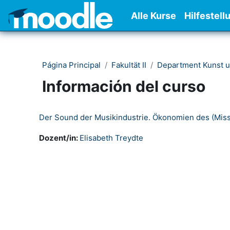
Salta al contenido principal
Alle Kurse
Hilfestell
Página Principal
Fakultät II
Department Kunst 
Información del curso
Der Sound der Musikindustrie. Ökonomien des (Miss
Dozent/in:
Elisabeth Treydte