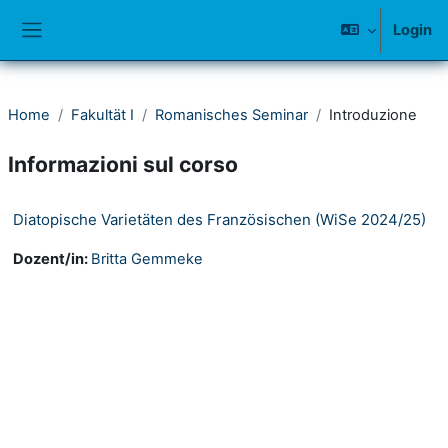
Vai al contenuto principale
Login
Pannello laterale
Home
Fakultät I
Romanisches Seminar
Introduzione
Informazioni sul corso
Diatopische Varietäten des Französischen (WiSe 2024/25)
Dozent/in:
Britta Gemmeke