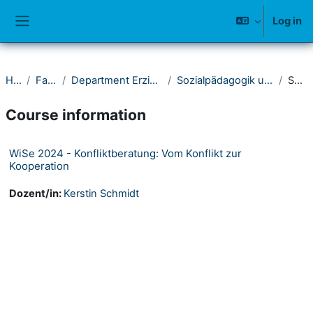
Skip to main content
Log in
Side panel
Home
Fakultät II
Department Erziehungswissenschaft
Sozialpädagogik und Sozialarbeit (ISPA)
Summary
Course information
WiSe 2024 - Konfliktberatung: Vom Konflikt zur
Kooperation
Dozent/in:
Kerstin Schmidt