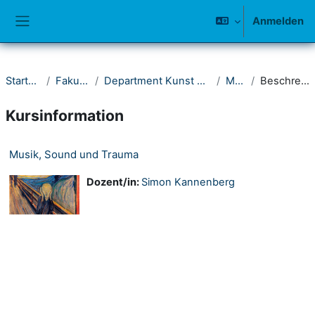
Zum Hauptinhalt
Anmelden
Website-Übersicht
Startseite
Fakultät II
Department Kunst und Musik
Musik
Beschreibung
Kursinformation
Musik, Sound und Trauma
Dozent/in:
Simon Kannenberg