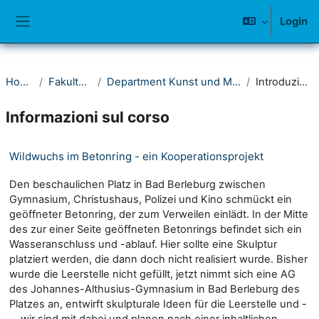
Vai al contenuto principale
Login
Pannello laterale
Home
Fakultät II
Department Kunst und Musik
Introduzione
Informazioni sul corso
Wildwuchs im Betonring - ein Kooperationsprojekt
Den beschaulichen Platz in Bad Berleburg zwischen
Gymnasium, Christushaus, Polizei und Kino schmückt ein
geöffneter Betonring, der zum Verweilen einlädt. In der Mitte
des zur einer Seite geöffneten Betonrings befindet sich ein
Wasseranschluss und -ablauf. Hier sollte eine Skulptur
platziert werden, die dann doch nicht realisiert wurde. Bisher
wurde die Leerstelle nicht gefüllt, jetzt nimmt sich eine AG
des Johannes-Althusius-Gymnasium in Bad Berleburg des
Platzes an, entwirft skulpturale Ideen für die Leerstelle und -
… wir sind mit dabei und planen nach einer inhaltlichen