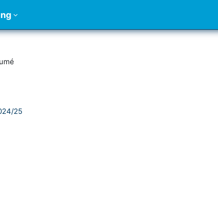
ung
sumé
2024/25