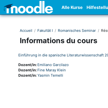
Passer au contenu principal
Alle Kurse
Hilfestell
Accueil
Fakultät I
Romanisches Seminar
Ré
Informations du cours
Einführung in die spanische Literaturwissenschaft 
Dozent/in:
Emiliano Garcilazo
Dozent/in:
Fine Maray Klein
Dozent/in:
Yasmin Temelli