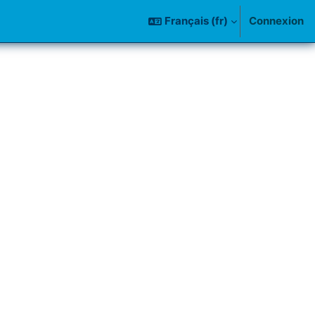
Français ‎(fr)‎
Connexion