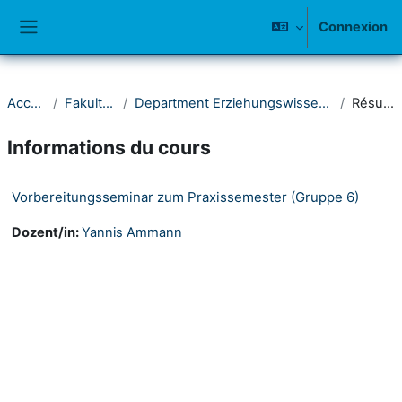
Passer au contenu principal
Connexion
Panneau latéral
Accueil
Fakultät II
Department Erziehungswissenschaft
Résumé
Informations du cours
Vorbereitungsseminar zum Praxissemester (Gruppe 6)
Dozent/in:
Yannis Ammann